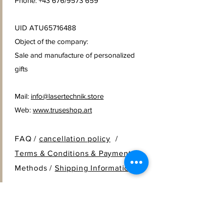
Phone: +43 676/9573 659
UID ATU65716488
Object of the company:
Sale and manufacture of personalized
gifts
Mail:
info@lasertechnik.store
Web:
www.truseshop.art
FAQ /
cancellation policy
/
Terms & Conditions & Payment
Methods /
Shipping Information