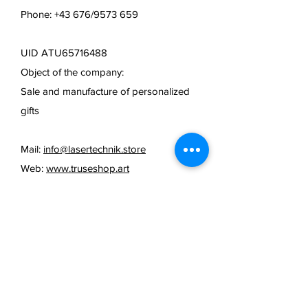
Phone: +43 676/9573 659
UID ATU65716488
Object of the company:
Sale and manufacture of personalized
gifts
Mail:
info@lasertechnik.store
Web:
www.truseshop.art
FAQ /
cancellation policy
/
Terms & Conditions & Payment
Methods /
Shipping Information