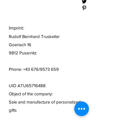
Imprint:
Rudolf Bernhard Truskeller
Goeriach 16
9812 Pusarnitz
Phone: +43 676/9573 659
UID ATU65716488
Object of the company:
Sale and manufacture of personalized
gifts
Mail:
info@lasertechnik.store