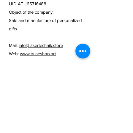
UID ATU65716488
Object of the company:
Sale and manufacture of personalized
gifts
Mail:
info@lasertechnik.store
Web:
www.truseshop.art
FAQ /
cancellation policy
/
Terms & Conditions & Payment
Methods /
Shipping Information