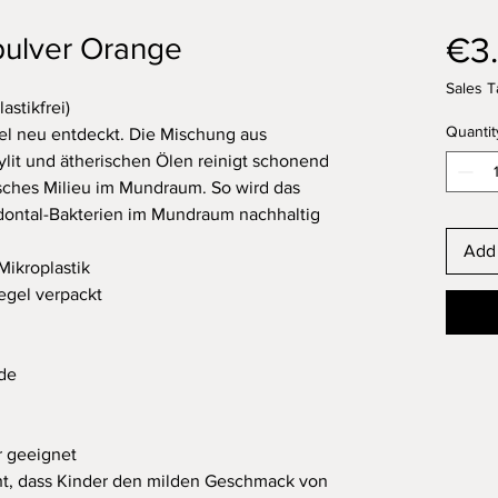
€3
pulver Orange
Sales T
astikfrei)
Quantit
el neu entdeckt. Die Mischung aus
lit und ätherischen Ölen reinigt schonend
isches Milieu im Mundraum. So wird das
dontal-Bakterien im Mundraum nachhaltig
Add 
Mikroplastik
egel verpackt
de
r geeignet
ht, dass Kinder den milden Geschmack von