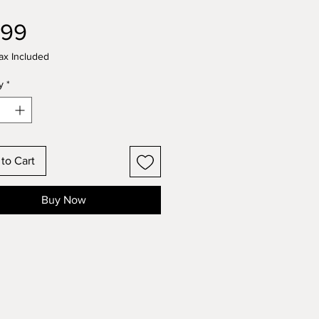
Price
.99
ax Included
y
*
to Cart
Buy Now