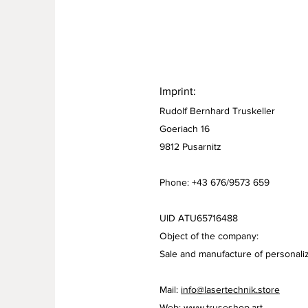
Imprint:
Rudolf Bernhard Truskeller
Goeriach 16
9812 Pusarnitz
Phone: +43 676/9573 659
UID ATU65716488
Object of the company:
Sale and manufacture of personaliz
Mail:
info@lasertechnik.store
Web:
www.truseshop.art