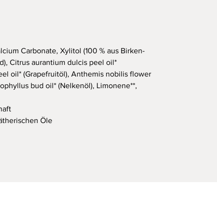
cium Carbonate, Xylitol (100 % aus Birken-
, Citrus aurantium dulcis peel oil*
el oil* (Grapefruitöl), Anthemis nobilis flower
yophyllus bud oil* (Nelkenöl), Limonene**,
haft
 ätherischen Öle