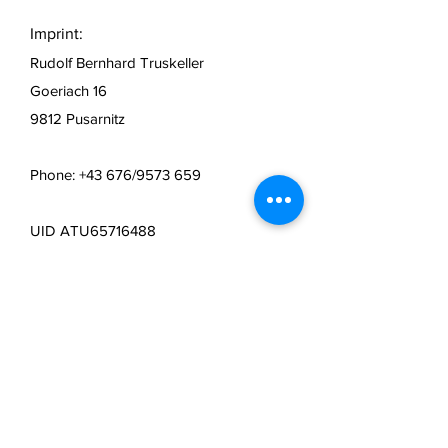
Imprint:
Rudolf Bernhard Truskeller
Goeriach 16
9812 Pusarnitz
Phone: +43 676/9573 659
UID ATU65716488
Object of the company:
Sale and manufacture of personalized
gifts
Mail:
info@lasertechnik.store
Web:
www.truseshop.art