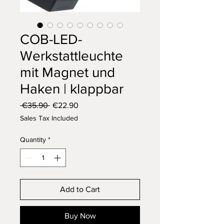
COB-LED-
Werkstattleuchte
mit Magnet und
Haken | klappbar
Regular
Sale
 €35.90 
€22.90
Price
Price
Sales Tax Included
Quantity
*
Add to Cart
Buy Now