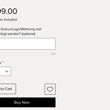
Price
99.00
ax Included
 Gravur/Logo/Widmung soll
fügt werden? (optional)
0/1
y
*
to Cart
Buy Now