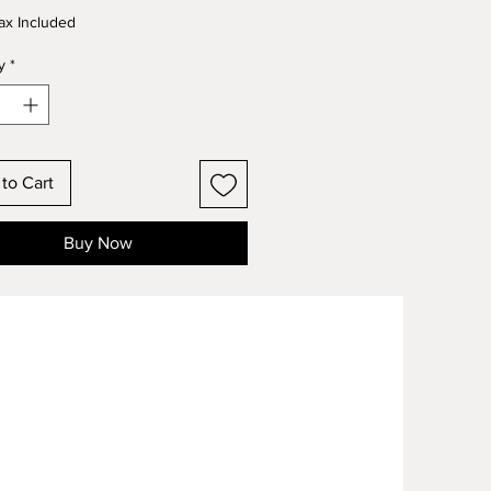
Price
Price
ax Included
y
*
to Cart
Buy Now