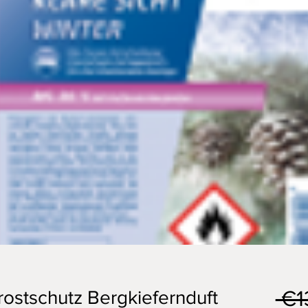
 €1
rostschutz Bergkiefernduft