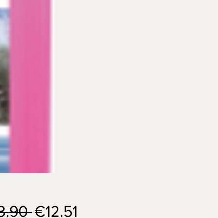
Regular
Sale
3.90 
€12.51