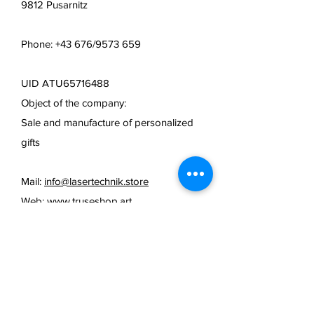
9812 Pusarnitz
Phone: +43 676/9573 659
UID ATU65716488
Object of the company:
Sale and manufacture of personalized
gifts
Mail:
info@lasertechnik.store
Web:
www.truseshop.art
FAQ /
cancellation policy
/
Terms & Conditions & Payment
Methods /
Shipping Information