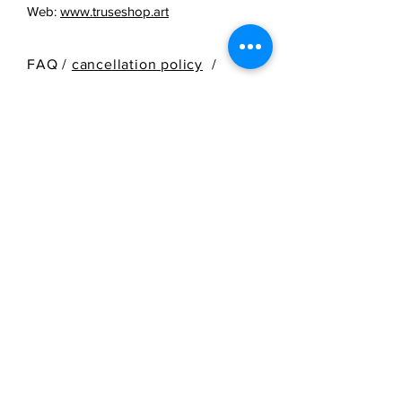
Web:
www.truseshop.art
FAQ /
cancellation policy
/
Terms & Conditions & Payment
Methods /
Shipping Information