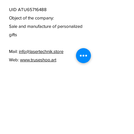
UID ATU65716488
Object of the company:
Sale and manufacture of personalized
gifts
Mail:
info@lasertechnik.store
Web:
www.truseshop.art
FAQ /
cancellation policy
/
Terms & Conditions & Payment
Methods /
Shipping Information