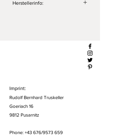
Herstellerinfo:
Hersteller und Import Information:
Rudolf Truskaller, Göriach 16, 9812
Pusarnitz, www.truseshop.art,
office@truseshop.art, +43676/9573659
Herstellungsland China
Imprint:
Rudolf Bernhard Truskeller
Goeriach 16
9812 Pusarnitz
Phone: +43 676/9573 659