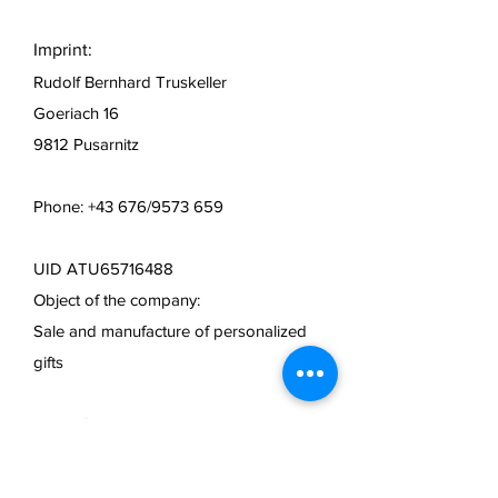
Imprint:
Rudolf Bernhard Truskeller
Goeriach 16
9812 Pusarnitz
Phone: +43 676/9573 659
UID ATU65716488
Object of the company:
Sale and manufacture of personalized
gifts
Mail:
info@lasertechnik.store
Web:
www.truseshop.art