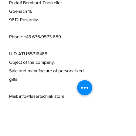
Rudolf Bernhard Truskeller
Goeriach 16
9812 Pusarnitz
Phone: +43 676/9573 659
UID ATU65716488
Object of the company:
Sale and manufacture of personalized
gifts
Mail:
info@lasertechnik.store
Web:
www.truseshop.art
FAQ /
cancellation policy
/
Terms & Conditions & Payment