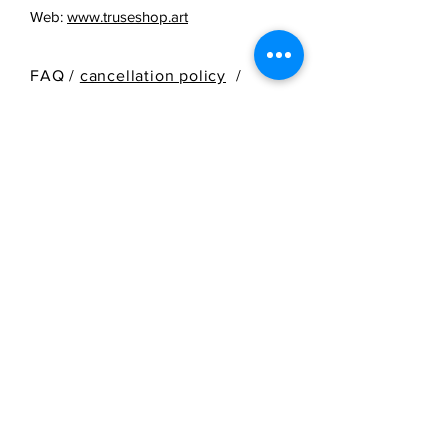
Web:
www.truseshop.art
FAQ /
cancellation policy
/
Terms & Conditions & Payment
Methods /
Shipping Information