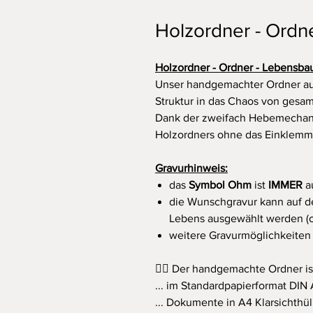
Holzordner - Ordn
Holzordner - Ordner - Lebensb
Unser handgemachter Ordner aus
Struktur in das Chaos von gesa
Dank der zweifach Hebemechani
Holzordners ohne das Einklemme
Gravurhinweis:
das
Symbol Ohm
ist
IMMER
au
die Wunschgravur kann auf d
Lebens ausgewählt werden (o
weitere Gravurmöglichkeit
👍🏻 Der handgemachte Ordner ist
... im Standardpapierformat DIN
... Dokumente in A4 Klarsichthül