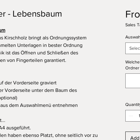
Fr
er - Lebensbaum
Sales T
aum
Auswah
 Kirschholz bringt als Ordnungssystem
mmelten Unterlagen in bester Ordnung
Selec
k ist das Öffnen und Schließen des
n von Fingerteilen garantiert.
Welche
Ordner
f der Vorderseite graviert
er Vorderseite unter dem Baum des
ptional)
Quantit
en aus dem Auswahlmenü entnehmen
...
 A4 ausgeführt.
len haben ebenso Platzt, ohne seitlich vor zu
Add 