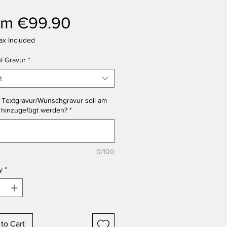
Sale
om
€99.90
Price
ax Included
l Gravur
*
t
 Textgravur/Wunschgravur soll am
 hinzugefügt werden?
*
0/100
y
*
to Cart