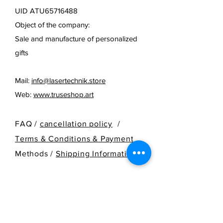
UID ATU65716488
Object of the company:
Sale and manufacture of personalized
gifts
Mail:
info@lasertechnik.store
Web:
www.truseshop.art
FAQ /
cancellation policy
/
Terms & Conditions & Payment
Methods /
Shipping Information