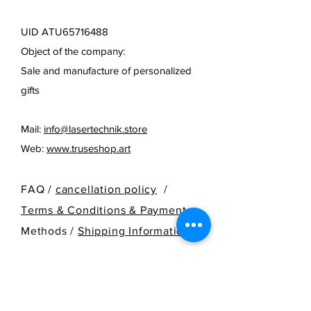
UID ATU65716488
Object of the company:
Sale and manufacture of personalized
gifts
Mail:
info@lasertechnik.store
Web:
www.truseshop.art
FAQ /
cancellation policy
/
Terms & Conditions & Payment
Methods /
Shipping Information