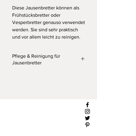
Diese Jausenbretter können als
Frühstücksbretter oder
Vesperbretter genauso verwendet
werden. Sie sind sehr praktisch
und vor allem leicht zu reinigen.
Pflege & Reinigung für
Jausenbretter
REINIGUNG
Schneidebretter aus Holz/Bambus
sind
NICHT
für die Reinigung in der
Spülmaschine geeignet!
Verwende zur Reinigung eine Bürste
oder ein Spültuch mit Wasser und
etwas Spülmittel, abspülen, sorgfältig
abtrocknen und NICHT im Wasser
liegen lassen. Nicht neben Herd oder
Heizkörper lagern sonst kann das