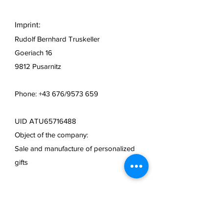
Imprint:
Rudolf Bernhard Truskeller
Goeriach 16
9812 Pusarnitz
Phone: +43 676/9573 659
UID ATU65716488
Object of the company:
Sale and manufacture of personalized
gifts
Mail:
info@lasertechnik.store
Web:
www.truseshop.art