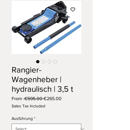
Rangier-
Wagenheber |
hydraulisch | 3,5 t
Regular
Sale
From
 €595.00 
€265.00
Price
Price
Sales Tax Included
Ausführung
*