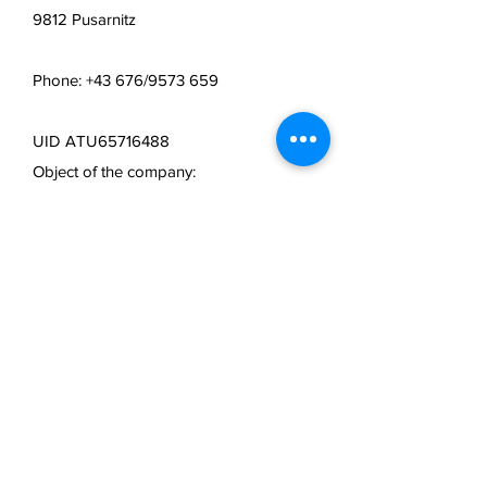
9812 Pusarnitz
Phone: +43 676/9573 659
UID ATU65716488
Object of the company:
Sale and manufacture of personalized
gifts
Mail:
info@lasertechnik.store
Web:
www.truseshop.art
FAQ /
cancellation policy
/
Terms & Conditions & Payment
Methods /
Shipping Information