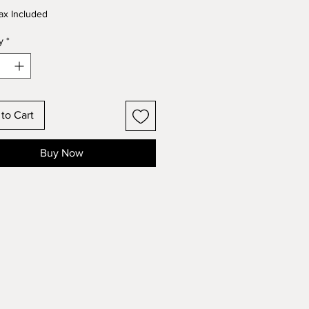
ax Included
y
*
to Cart
Buy Now