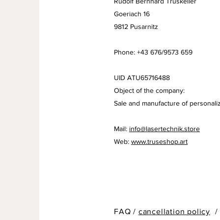
Rudolf Bernhard Truskeller
Goeriach 16
9812 Pusarnitz
Phone: +43 676/9573 659
UID ATU65716488
Object of the company:
Sale and manufacture of personaliz
Mail:
info@lasertechnik.store
Web:
www.truseshop.art
FAQ /
cancellation policy
/