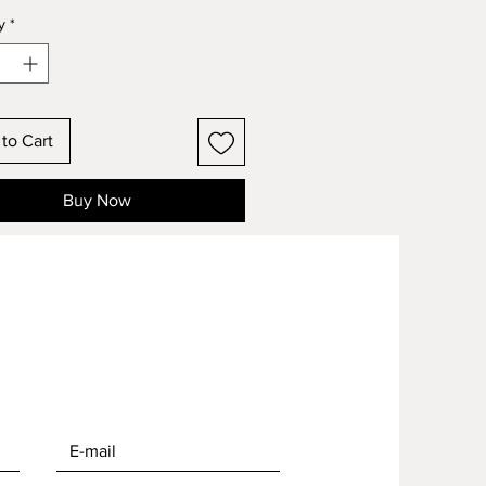
y
*
to Cart
Buy Now