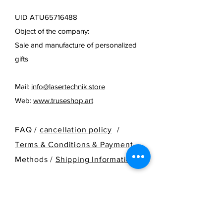
UID ATU65716488
Object of the company:
Sale and manufacture of personalized
gifts
Mail:
info@lasertechnik.store
Web:
www.truseshop.art
FAQ /
cancellation policy
/
Terms & Conditions & Payment
Methods /
Shipping Information