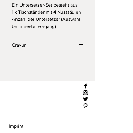
Ein Untersetzer-Set besteht aus:
1 x Tischständer mit 4 Nusssäulen
Anzahl der Untersetzer (Auswahl
beim Bestellvorgang)
Gravur
Die Untersetzer können natürlich
auch graviert werden. Schick mir bitte
eine
e-Mail
mit deiner Vorstellung. Ich
erstell dir gerne ein individuelles
Angebot für deine personalisierten
Untersetzer.
Imprint: