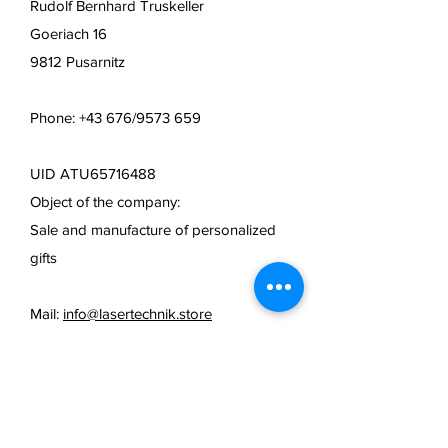
Rudolf Bernhard Truskeller
Goeriach 16
9812 Pusarnitz
Phone: +43 676/9573 659
UID ATU65716488
Object of the company:
Sale and manufacture of personalized
gifts
Mail:
info@lasertechnik.store
Web:
www.truseshop.art
FAQ /
cancellation policy
/
Terms & Conditions & Payment