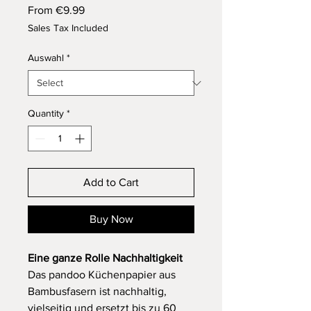
Sale
From
€9.99
Price
Sales Tax Included
Auswahl
*
Quantity
*
Add to Cart
Buy Now
Eine ganze Rolle Nachhaltigkeit
Das pandoo Küchenpapier aus
Bambusfasern ist nachhaltig,
vielseitig und ersetzt bis zu 60