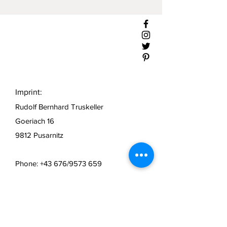
Imprint:
Rudolf Bernhard Truskeller
Goeriach 16
9812 Pusarnitz
Phone: +43 676/9573 659
UID ATU65716488
Object of the company:
Sale and manufacture of personalized