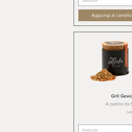
Gebinde
Aggiungi al carrello
Vista rapida
Grill Gewü
Prezzo scont
A partire da
IVA
Gebinde