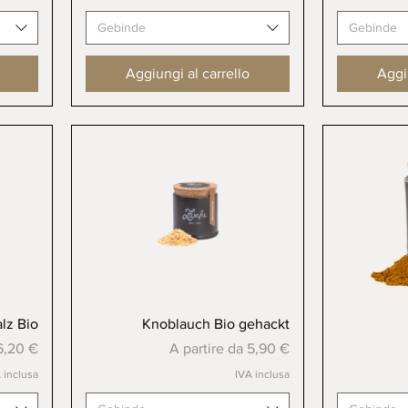
Gebinde
Gebinde
Aggiungi al carrello
Aggiu
Vista rapida
lz Bio
Knoblauch Bio gehackt
ato
Prezzo scontato
6,20 €
A partire da
5,90 €
 inclusa
IVA inclusa