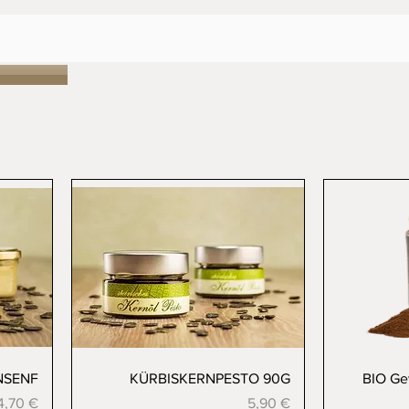
Vista rapida
NSENF
KÜRBISKERNPESTO 90G
BIO Ge
Prezzo
Prezzo
4,70 €
5,90 €