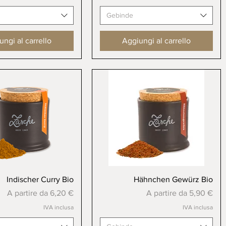
Gebinde
ngi al carrello
Aggiungi al carrello
Vista rapida
Vista rapida
Indischer Curry Bio
Hähnchen Gewürz Bio
Prezzo scontato
Prezzo scontato
A partire da
6,20 €
A partire da
5,90 €
IVA inclusa
IVA inclusa