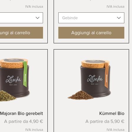
IVA inclusa
IVA inclusa
Gebinde
ngi al carrello
Aggiungi al carrello
Vista rapida
Vista rapida
Majoran Bio gerebelt
Kümmel Bio
Prezzo scontato
Prezzo scontato
A partire da
4,90 €
A partire da
5,90 €
IVA inclusa
IVA inclusa