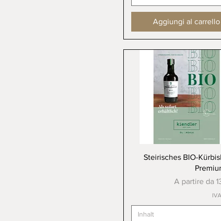
Aggiungi al carrello
Vista rapida
Steirisches BIO-Kürbis
Premiu
Prezzo scont
A partire da
1
IVA
Inhalt