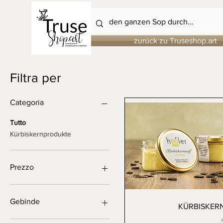
zurück zu Truseshop.art
Filtra per
Categoria
Tutto
Kürbiskernprodukte
Prezzo
4 €
24 €
Gebinde
Vista rapida
KÜRBISKER
Gefäß