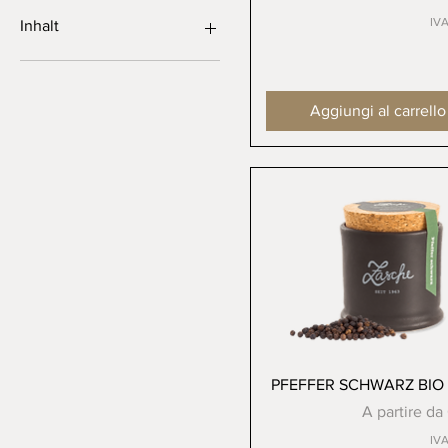
Nachfüllpackung
IVA
Inhalt
0.1l
0.25l
Aggiungi al carrello
0.5l
1.0l
Vista rapida
PFEFFER SCHWARZ BIO
Prezzo scon
A partire da
IVA