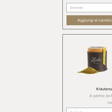
Gebinde
Aggiungi al carrello
Vista rapida
Kräutersa
Prezzo scont
A partire da
IVA