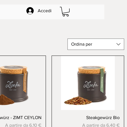
Accedi
Ordina per
Vista rapida
Vista rapida
würz - ZIMT CEYLON
Steakgewürz Bio
Prezzo scontato
Prezzo scontato
A partire da
6,10 €
A partire da
6,40 €