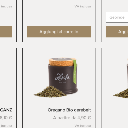
 inclusa
IVA inclusa
Gebinde
Aggiungi al carrello
Aggiu
Vista rapida
 GANZ
Oregano Bio gerebelt
tato
Prezzo scontato
6,10 €
A partire da
4,90 €
 inclusa
IVA inclusa