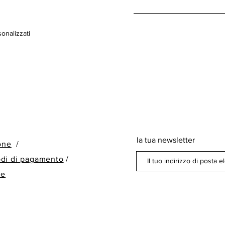
onalizzati
la tua newsletter
ione
/
odi di pagamento
/
ne