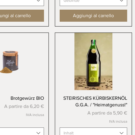
Gebinde
ngi al carrello
Aggiungi al carrello
Vista rapida
Vista rapida
Brotgewürz BIO
STEIRISCHES KÜRBISKERNÖL
G.G.A. / "Heimatgenuss!"
Prezzo scontato
A partire da
6,20 €
Prezzo scontato
A partire da
5,90 €
IVA inclusa
IVA inclusa
Inhalt