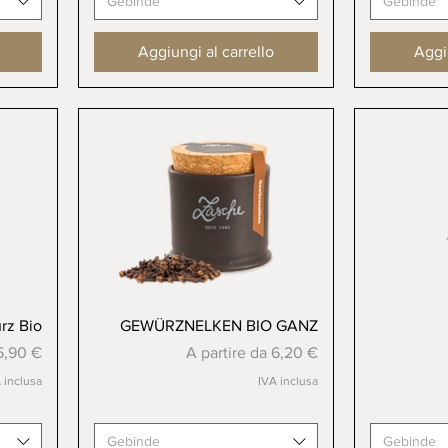
Gebinde
Gebinde
Aggiungi al carrello
Aggiu
Vista rapida
rz Bio
GEWÜRZNELKEN BIO GANZ
ato
Prezzo scontato
5,90 €
A partire da
6,20 €
 inclusa
IVA inclusa
Gebinde
Gebinde