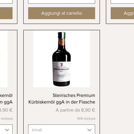
Aggiungi al carrello
Aggiu
Vista rapida
kernöl
Steirisches Premium
m ggA
Kürbiskernöl ggA in der Flasche
ato
Prezzo scontato
3,90 €
A partire da
8,90 €
 inclusa
IVA inclusa
Inhalt