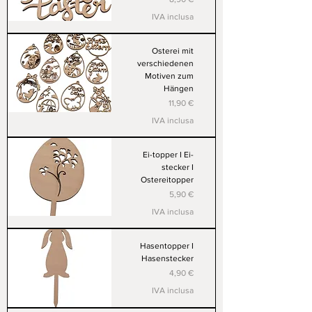
IVA inclusa
Osterei mit
verschiedenen
Motiven zum
Hängen
Prezzo
11,90 €
IVA inclusa
Ei-topper I Ei-
stecker I
Ostereitopper
Prezzo
5,90 €
IVA inclusa
Hasentopper I
Hasenstecker
Prezzo
4,90 €
IVA inclusa