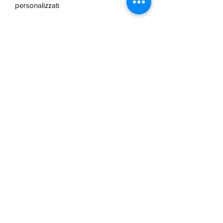
personalizzati
Mail:
info@lasertechnik.store
Web:
www.truseshop.art
FAQ /
politica di cancellazione
/
Termini e condizioni e metodi di
pagamento
/
Informazioni sulla
spedizione