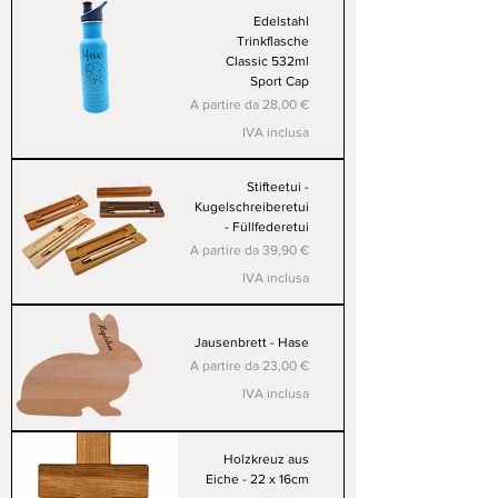
Edelstahl
Trinkflasche
Classic 532ml
Sport Cap
Prezzo scontato
A partire da
28,00 €
IVA inclusa
Stifteetui -
Kugelschreiberetui
- Füllfederetui
Prezzo scontato
A partire da
39,90 €
IVA inclusa
Jausenbrett - Hase
Prezzo scontato
A partire da
23,00 €
IVA inclusa
Holzkreuz aus
Eiche - 22 x 16cm