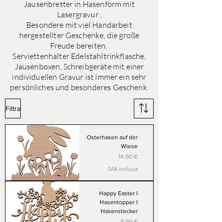
Jausenbretter in Hasenform mit
Lasergravur ,
Besondere mit viel Handarbeit
hergestellter Geschenke, die große
Freude bereiten.
Serviettenhalter Edelstahltrinkflasche,
Jausenboxen, Schreibgeräte mit einer
individuellen Gravur ist immer ein sehr
persönliches und besonderes Geschenk.
Filtra
Osterhasen auf der
Wiese
Prezzo
14,90 €
IVA inclusa
Happy Easter I
Hasentopper I
Hasenstecker
Prezzo
8,90 €