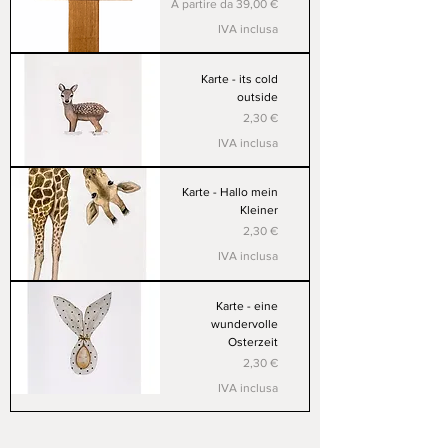
Prezzo scontato
A partire da
39,00 €
IVA inclusa
Karte - its cold
outside
Prezzo
2,30 €
IVA inclusa
Karte - Hallo mein
Kleiner
Prezzo
2,30 €
IVA inclusa
Karte - eine
wundervolle
Osterzeit
Prezzo
2,30 €
IVA inclusa