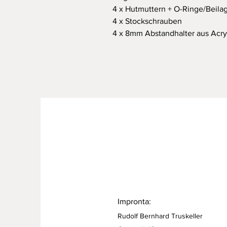
4 x Hutmuttern + O-Ringe/Beila
4 x Stockschrauben
4 x 8mm Abstandhalter aus Acry
Impronta:
Rudolf Bernhard Truskeller