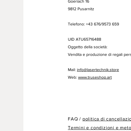
Goeriach 16
9812 Pusarnitz
Telefono: +43 676/9573 659
UID ATU65716488
Oggetto della società:
Vendita e produzione di regali pers
Mail:
info@lasertechnik.store
Web:
www.truseshop.art
FAQ /
politica di cancellaz
Termini e condizioni e met