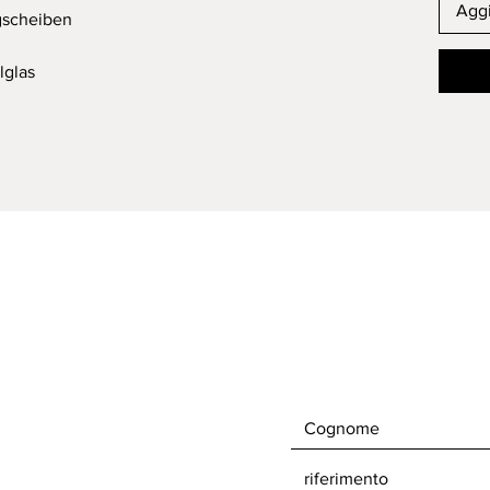
Aggi
gscheiben
lglas