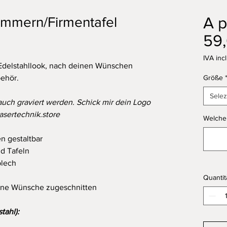
A p
ummern/Firmentafel
59
IVA inc
delstahllook, nach deinen Wünschen
behör.
Größe
Selez
uch graviert werden. Schick mir dein Logo
asertechnik.store
Welcher
n gestaltbar
nd Tafeln
blech
Quantit
eine Wünsche zugeschnitten
tahl):