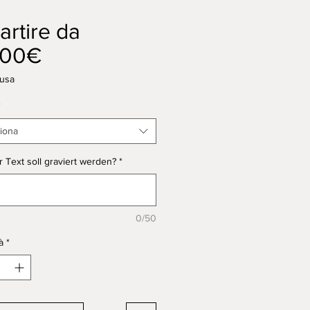
artire da
Prezzo
,00€
scontato
lusa
*
iona
 Text soll graviert werden?
*
0/50
à
*