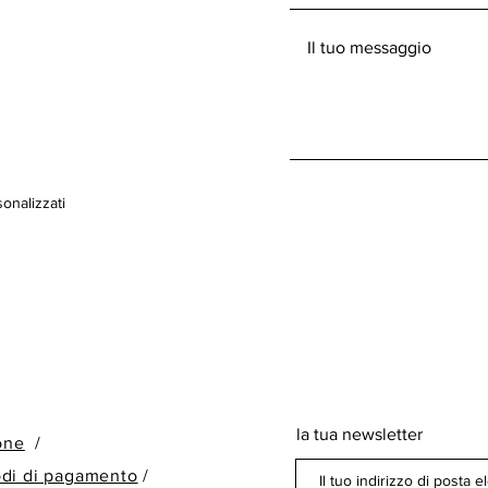
onalizzati
la tua newsletter
ione
/
odi di pagamento
/