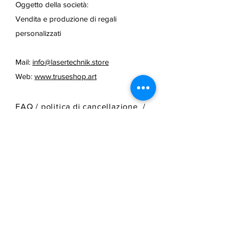
Oggetto della società:
Vendita e produzione di regali
personalizzati
Mail:
info@lasertechnik.store
Web:
www.truseshop.art
FAQ /
politica di cancellazione
/
Termini e condizioni e metodi di
pagamento
/
Informazioni sulla
spedizione