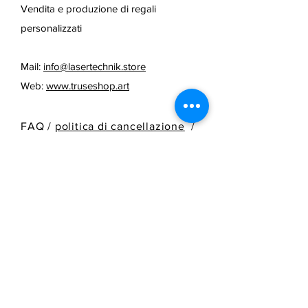
Vendita e produzione di regali
personalizzati
Mail:
info@lasertechnik.store
Web:
www.truseshop.art
FAQ /
politica di cancellazione
/
Termini e condizioni e metodi di
pagamento
/
Informazioni sulla
spedizione