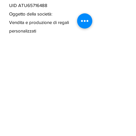
UID ATU65716488
Oggetto della società:
Vendita e produzione di regali
personalizzati
Mail:
info@lasertechnik.store
Web:
www.truseshop.art
FAQ /
politica di cancellazione
/
Termini e condizioni e metodi di
pagamento
/
Informazioni sulla
spedizione