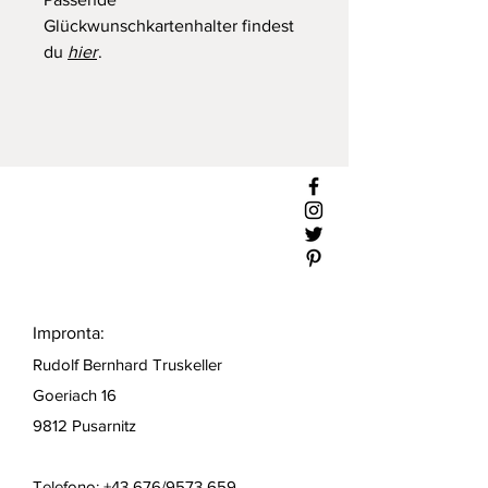
Glückwunschkartenhalter findest
du
hier
.
Impronta:
Rudolf Bernhard Truskeller
Goeriach 16
9812 Pusarnitz
Telefono: +43 676/9573 659