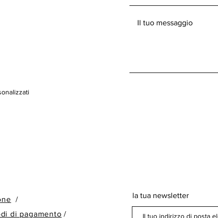
onalizzati
la tua newsletter
ione
/
odi di pagamento
/