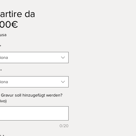
artire da
Prezzo
,00€
scontato
lusa
*
iona
*
iona
Gravur soll hinzugefügt werden?
ivo)
0/20