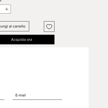
à
*
ungi al carrello
Acquista ora