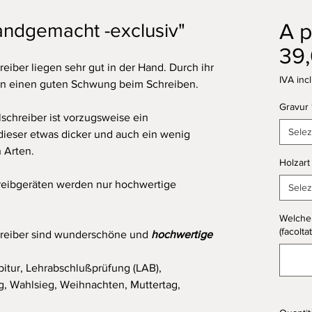
A p
andgemacht -exclusiv"
39
eiber liegen sehr gut in der Hand. Durch ihr
IVA inc
an einen guten Schwung beim Schreiben.
Gravur
schreiber ist vorzugsweise ein
Selez
dieser etwas dicker und auch ein wenig
n Arten.
Holzart
eibgeräten werden nur hochwertige
Selez
Welche 
(facoltat
hreiber sind wunderschöne und
hochwertige
bitur, Lehrabschlußprüfung (LAB),
g, Wahlsieg, Weihnachten, Muttertag,