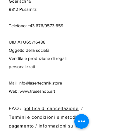
Goeriach 16
9812 Pusarnitz
Telefono: +43 676/9573 659
UID ATU65716488
Oggetto della società:
Vendita e produzione di regali
personalizzati
Mail:
info@lasertechnik.store
Web:
www.truseshop.art
FAQ /
politica di cancellazione
/
Termini e condizioni e metodi di
pagamento
/
Informazioni sulla