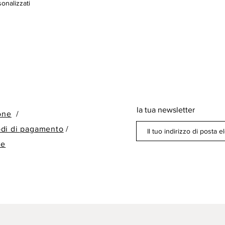
onalizzati
la tua newsletter
ione
/
odi di pagamento
/
ne