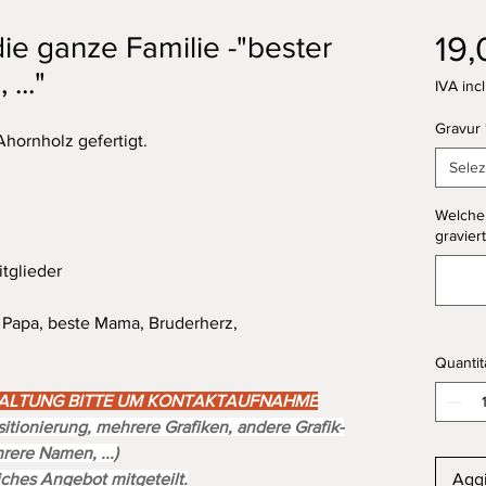
19,
die ganze Familie -"bester
..."
IVA inc
Gravur
Ahornholz gefertigt.
Selez
Welcher
graviert
itglieder
 Papa, beste Mama, Bruderherz,
Quantit
STALTUNG BITTE UM KONTAKTAUFNAHME
ositionierung, mehrere Grafiken, andere Grafik-
rere Namen, ...)
liches Angebot mitgeteilt.
Aggi