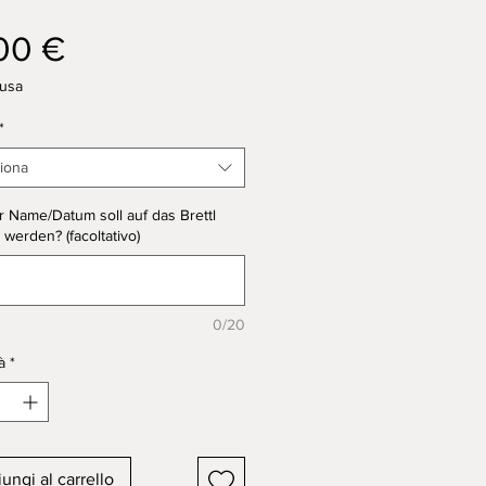
Prezzo
00 €
lusa
*
iona
 Name/Datum soll auf das Brettl
 werden? (facoltativo)
0/20
à
*
ungi al carrello