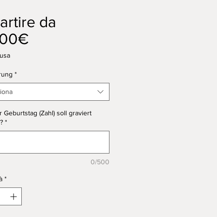
artire da
Prezzo
,00€
scontato
lusa
rung
*
iona
 Geburtstag (Zahl) soll graviert
?
*
0/500
à
*