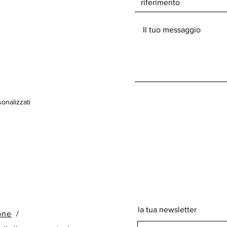
onalizzati
la tua newsletter
ione
/