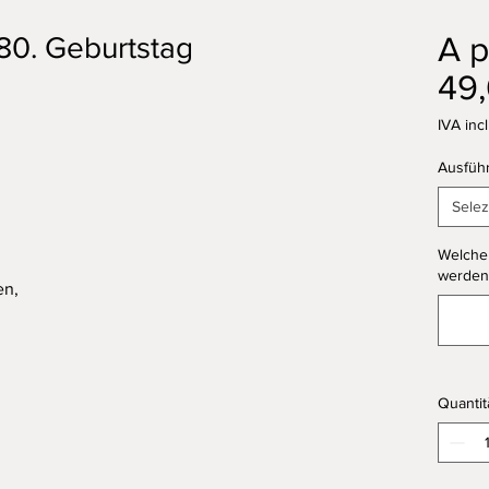
A p
 80. Geburtstag
49
IVA inc
Ausfüh
Selez
Welcher
werden
en,
Quantit