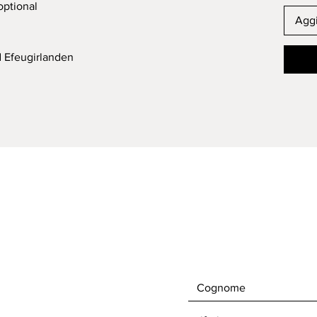
optional
Aggi
d Efeugirlanden