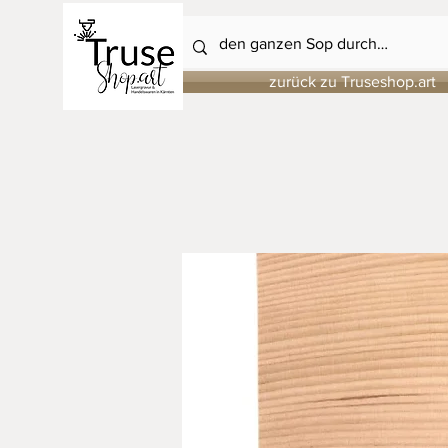
zurück zu Truseshop.art