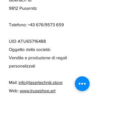
9812 Pusarnitz
Telefono: +43 676/9573 659
UID ATU65716488
Oggetto della società:
Vendita e produzione di regali
personalizzati
Mail:
info@lasertechnik.store
Web:
www.truseshop.art
FAQ /
politica di cancellazione
/
Termini e condizioni e metodi di
pagamento
/
Informazioni sulla