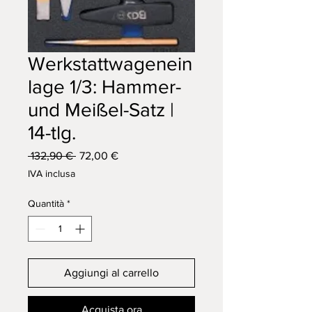
Werkstattwagenein
lage 1/3: Hammer-
und Meißel-Satz |
14-tlg.
Prezzo
Prezzo
 132,90 € 
72,00 €
regolare
scontato
IVA inclusa
Quantità
*
Aggiungi al carrello
Acquista ora