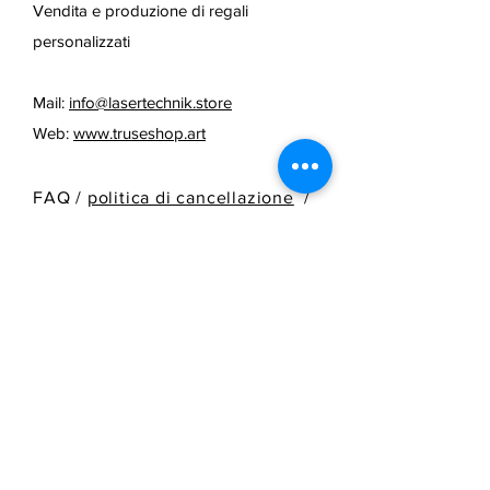
Vendita e produzione di regali
personalizzati
Mail:
info@lasertechnik.store
Web:
www.truseshop.art
FAQ /
politica di cancellazione
/
Termini e condizioni e metodi di
pagamento
/
Informazioni sulla
spedizione