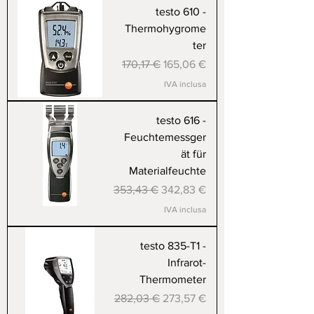
testo 610 -
Thermohygrome
ter
Prezzo regolare
Prezzo scontato
170,17 €
165,06 €
IVA inclusa
testo 616 -
Feuchtemessger
ät für
Materialfeuchte
Prezzo regolare
Prezzo scontato
353,43 €
342,83 €
IVA inclusa
testo 835-T1 -
Infrarot-
Thermometer
Prezzo regolare
Prezzo scontato
282,03 €
273,57 €