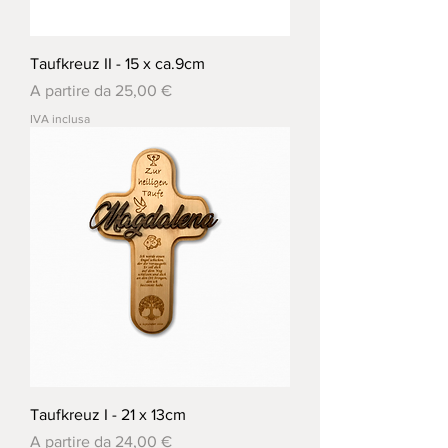
Taufkreuz II - 15 x ca.9cm
Prezzo scontato
A partire da
25,00 €
IVA inclusa
Taufkreuz I - 21 x 13cm
Prezzo scontato
A partire da
24,00 €