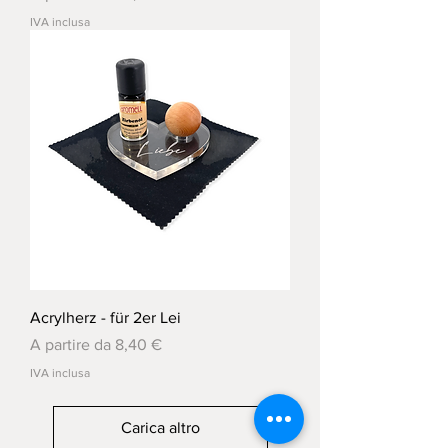
IVA inclusa
Acrylherz - für 2er Lei
Prezzo scontato
A partire da
8,40 €
IVA inclusa
Carica altro