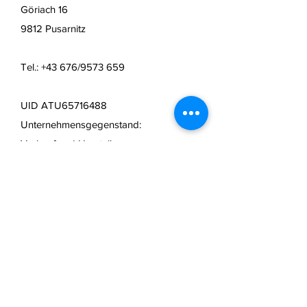
Göriach 16
9812 Pusarnitz
Tel.: +43 676/9573 659
UID ATU65716488
Unternehmensgegenstand:
Verkauf und Herstellung von
personalisierten Geschenkartikeln
incl.
Handel aller Art
Mail:
office@truseshop.art
Web:
www.truseshop.art
FAQ /
Widerrufsbelehrung
/
AGB & Zahlungsmethoden
/