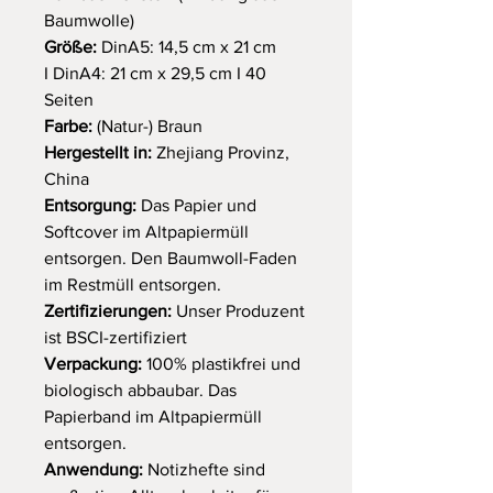
Baumwolle)
Größe:
DinA5: 14,5 cm x 21 cm
I DinA4: 21 cm x 29,5 cm I 40
Seiten
Farbe:
(Natur-) Braun
Hergestellt in:
Zhejiang Provinz,
China
Entsorgung:
Das Papier und
Softcover im Altpapiermüll
entsorgen. Den Baumwoll-Faden
im Restmüll entsorgen.
Zertifizierungen:
Unser Produzent
ist BSCI-zertifiziert
Verpackung:
100% plastikfrei und
biologisch abbaubar. Das
Papierband im Altpapiermüll
entsorgen.
Anwendung:
Notizhefte sind