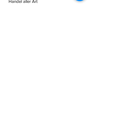
Handel aller Art
Mail:
office@truseshop.art
Web:
www.truseshop.art
FAQ /
Widerrufsbelehrung
/
AGB & Zahlungsmethoden
/
Versandinformation