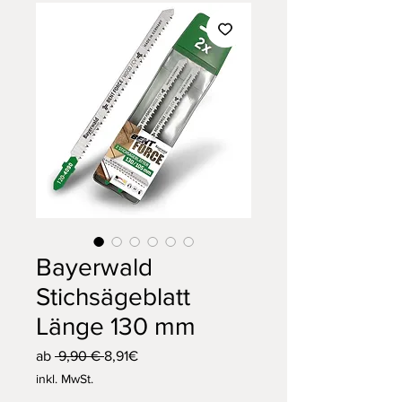
Bayerwald
Stichsägeblatt
Länge 130 mm
Standardpreis
Sale-
ab
 9,90 € 
8,91€
Preis
inkl. MwSt.