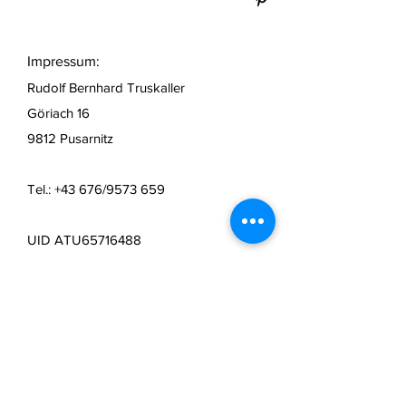
Impressum:
Rudolf Bernhard Truskaller
Göriach 16
9812 Pusarnitz
Tel.: +43 676/9573 659
UID ATU65716488
Unternehmensgegenstand:
Verkauf und Herstellung von
personalisierten Geschenkartikeln
incl.
Handel aller Art
Mail:
office@truseshop.art