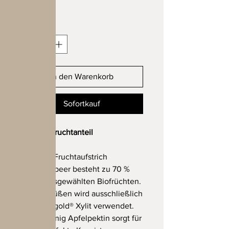
inkl. MwSt.
Anzahl
*
In den Warenkorb
Sofortkauf
70 % Fruchtanteil
Unser Fruchtaufstrich
Heidelbeer besteht zu 70 %
aus ausgewählten Biofrüchten.
Zum Süßen wird ausschließlich
Birkengold® Xylit verwendet.
Ein wenig Apfelpektin sorgt für