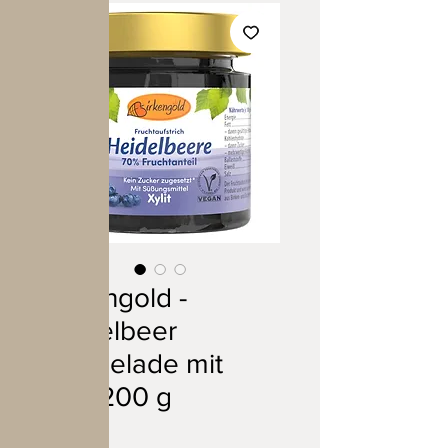
Birkengold -
Heidelbeer
Marmelade mit
Xylit 200 g
Preis
4,79 €