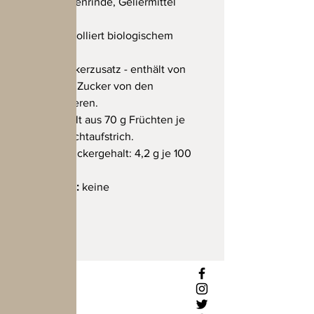
und Buchenrinde, Geliermittel
Pektin
*aus kontrolliert biologischem
Anbau
ohne Zuckerzusatz - enthält von
Natur aus Zucker von den
Heidelbeeren.
Hergestellt aus 70 g Früchten je
100 g Fruchtaufstrich.
Gesamtzuckergehalt: 4,2 g je 100
g
Allergene:
keine