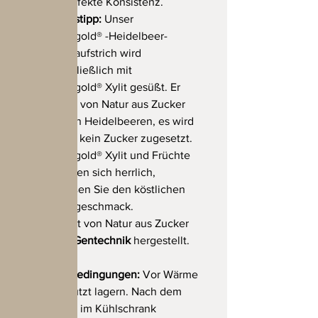
die perfekte Konsistenz.
Genusstipp:
Unser
Birkengold® -Heidelbeer-
Fruchtaufstrich wird
ausschließlich mit
Birkengold® Xylit gesüßt. Er
enthält von Natur aus Zucker
aus den Heidelbeeren, es wird
jedoch kein Zucker zugesetzt.
Birkengold® Xylit und Früchte
ergänzen sich herrlich,
genießen Sie den köstlichen
Fruchtgeschmack.
*enthält von Natur aus Zucker
Ohne Gentechnik
hergestellt.
Vegan
Lagerbedingungen:
Vor Wärme
geschützt lagern. Nach dem
Öffnen im Kühlschrank