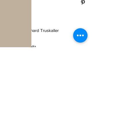
Impressum:
Rudolf Bernhard Truskaller
Göriach 16
9812 Pusarnitz
Tel.: +43 676/9573 659
UID ATU65716488
Unternehmensgegenstand:
Verkauf und Herstellung von
personalisierten Geschenkartikeln
incl.
Handel aller Art
Mail:
office@truseshop.art