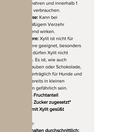
aufbewahren und innerhalb 1
Woche verbrauchen.
Hinweise:
Kann bei
übermäßigem Verzehr
abführend wirken.
Haustiere:
Xylit ist nicht für
Haustiere geeignet, besonders
Hunde dürfen Xylit nicht
fressen. Es ist, wie auch
Weintrauben oder Schokolade,
nicht verträglich für Hunde und
kann bereits in kleinen
Mengen gefährlich sein.
70% Fruchtanteil
kein Zucker zugesetzt*
nur mit Xylit gesüßt
Nährwerte:
100 g enthalten durchschnittlich: