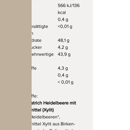
Energie
566 kJ/136
kcal
Fett
0,4 g
- davon gesättigte
<0,01 g
Fettsäuren
Kohlenhydrate
48,1 g
- davon Zucker
4,2 g
- davon mehrwertige
43,9 g
Alkohole
Ballaststoffe
4,3 g
Eiweiß
0,4 g
Salz:
< 0,01 g
Inhaltsstoffe:
Fruchtaufstrich Heidelbeere mit
Süßungsmittel (Xylit)
Zutaten:
Heidelbeeren*,
Süßungsmittel Xylit aus Birken-