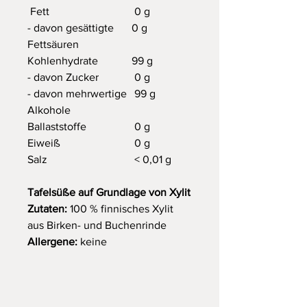
Fett
0 g
- davon gesättigte
0 g
Fettsäuren
Kohlenhydrate
99 g
- davon Zucker
0 g
- davon mehrwertige
99 g
Alkohole
Ballaststoffe
0 g
Eiweiß
0 g
Salz
< 0,01 g
Tafelsüße auf Grundlage von Xylit
Zutaten:
100 % finnisches Xylit
aus Birken- und Buchenrinde
Allergene:
keine