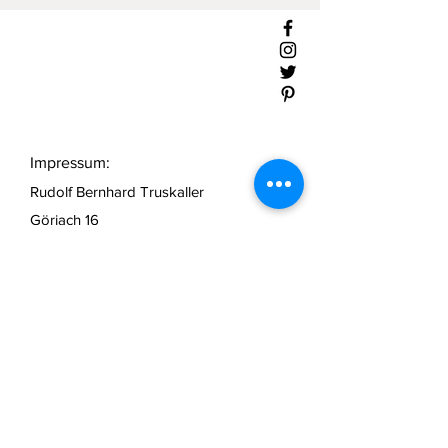
Impressum:
Rudolf Bernhard Truskaller
Göriach 16
9812 Pusarnitz
Tel.: +43 676/9573 659
UID ATU65716488
Unternehmensgegenstand:
Verkauf und Herstellung von
personalisierten Geschenkartikeln
incl.