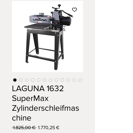
LAGUNA 1632
SuperMax
Zylinderschleifmas
chine
Standardpreis
Sale-
 1.825,00 € 
1.770,25 €
Preis