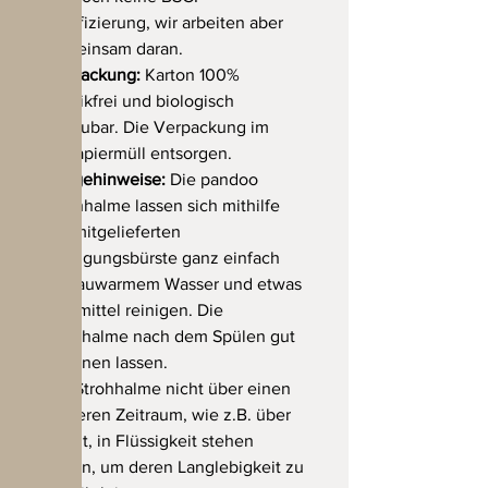
Zertifizierung, wir arbeiten aber
gemeinsam daran.
Verpackung:
Karton 100%
plastikfrei und biologisch
abbaubar. Die Verpackung im
Altpapiermüll entsorgen.
Pflegehinweise:
Die pandoo
Strohhalme lassen sich mithilfe
der mitgelieferten
Reinigungsbürste ganz einfach
mit lauwarmem Wasser und etwas
Spülmittel reinigen. Die
Trinkhalme nach dem Spülen gut
trocknen lassen.
Die Strohhalme nicht über einen
längeren Zeitraum, wie z.B. über
Nacht, in Flüssigkeit stehen
lassen, um deren Langlebigkeit zu