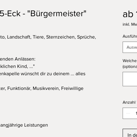
ab
 5-Eck - "Bürgermeister"
inkl. Mw
Ausfüh
to, Landschaft, Tiere, Sternzeichen, Sprüche,
Ausw
denden Anlässen:
Welche 
klichen Kind, ..."
(optiona
nkapelle wünscht dir zu deinem ... alles
r, Funktionär, Musikverein, Freiwillige
Anzahl
langjährige Leistungen
In d