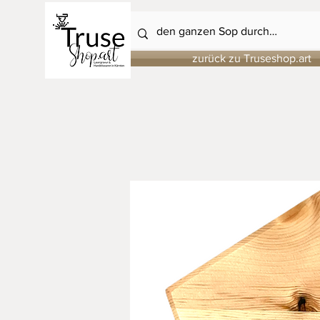
zurück zu Truseshop.art