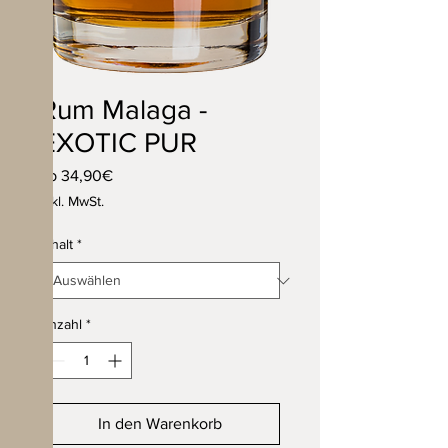
Rum Malaga -
EXOTIC PUR
Sale-
ab
34,90€
Preis
inkl. MwSt.
Inhalt
*
Anzahl
*
In den Warenkorb