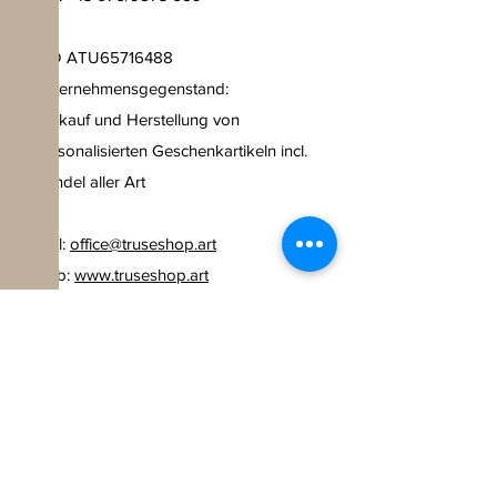
UID ATU65716488
Unternehmensgegenstand:
Verkauf und Herstellung von
personalisierten Geschenkartikeln
incl.
Handel aller Art
Mail:
office@truseshop.art
Web:
www.truseshop.art
FAQ /
Widerrufsbelehrung
/
AGB & Zahlungsmethoden
/
Versandinformation